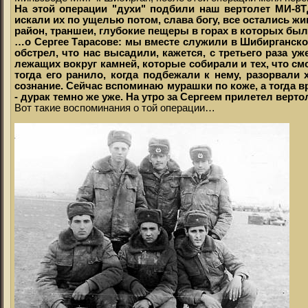
На этой операции "духи" подбили наш вертолет МИ-8ТД
искали их по ущелью потом, слава богу, все остались ж
район, траншеи, глубокие пещеры в горах в которых был
…о Сергее Тарасове: мы вместе служили в Шибирганском
обстрел, что нас высадили, кажется, с третьего раза 
лежащих вокруг камней, которые собирали и тех, что см
тогда его ранило, когда подбежали к нему, разорвали 
сознание. Сейчас вспоминаю мурашки по коже, а тогда в
- дурак темно же уже. На утро за Сергеем прилетел верто
Вот такие воспоминания о той операции…