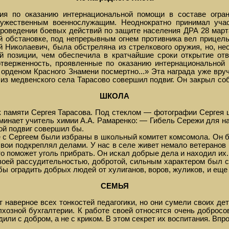
ия по оказанию интернациональной помощи в составе ограни
мужественным военнослужащим. Неоднократно принимал уча
оведении боевых действий по защите населения ДРА 28 марта
 обстановке, под непрерывным огнем противника вел прицельн
й Николаевич, была обстреляна из стрелкового оружия, но, не
 позиции, чем обеспечила в кратчайшие сроки открытие отв
тверженность, проявленные по оказанию интернациональной
рденом Красного Знамени посмертно...» Эта награда уже вруч
из медвенского села Тарасово совершил подвиг. Он закрыл со
ШКОЛА
к памяти Сергея Тарасова. Под стеклом — фотографии Сергея 
инает учитель химии А.А. Рамаренко: — Гибель Сережи для нас
вой подвиг совершил бы.
с Сергеем были избраны в школьный комитет комсомола. Он б
 свои подкреплял делами. У нас в селе живет немало ветеранов
 то поможет уголь прибрать. Он искал добрые дела и находил их.
оей рассудительностью, добротой, сильным характером был с
бы оградить добрых людей от хулиганов, воров, жуликов, и ещ
СЕМЬЯ
т наверное всех тонкостей педагогики, но они сумели своих 
хозной бухгалтерии. К работе своей относятся очень добросо
дили с добром, а не с криком. В этом секрет их воспитания. Впро