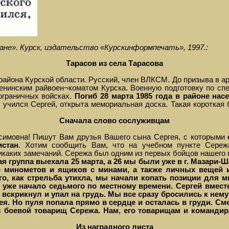
ане». Курск, издательство «Курскинформпечать», 1997.:
Тарасов из села Тарасова
 района Курской области. Русский, член ВЛКСМ. До призыва в
Ленинским райвоен¬коматом Курска. Военную подготовку по сп
ограничных войсках.
Погиб 28 марта 1985 года в районе нас
е учился Сергей, открыта мемориальная доска. Такая коротка
Сначала слово сослуживцам
симовна! Пишут Вам друзья Вашего сына Сергея, с которыми
истан
. Хотим сообщить Вам, что на учебном пункте Сереж
икаких замечаний. Сережа был одним из первых бойцов нашего
 группа выехала 25 марта, а 26 мы были уже в г. Мазари-Ш
ке минометов и ящиков с минами, а также личных вещей 
го, как стрельба утихла, мы начали копать позиции для 
же начало седьмого по местному времени. Сергей вместе
вскрикнул и упал на грудь. Мы все сразу бросились к нем
ея. Но пуля попала прямо в сердце и осталась в груди. См
аш боевой товарищ Сережа. Нам, его товарищам и команд
Из наградного листа