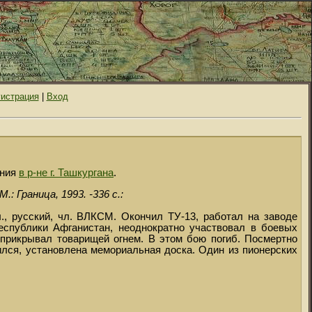
гистрация
|
Вход
ения
в р-не г. Ташкургана
.
 М.: Граница, 1993. -336 с.:
л., русский, чл. ВЛКСМ. Окончил ТУ-13, работал на заводе
еспублики Афганистан, неоднократно участвовал в боевых
о прикрывал товарищей огнем. В этом бою погиб. Посмертно
чился, установлена мемориальная доска. Один из пионерских