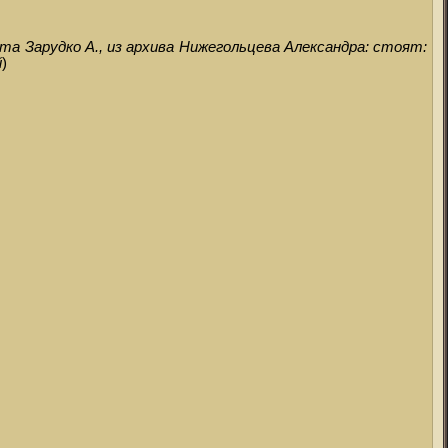
а Зарудко А., из архива Нижегольцева Александра: стоят:
й
)