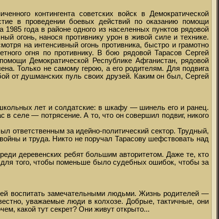
ченного контингента советских войск в Демократической
стие в проведении боевых действий по оказанию помощи
 1985 года в районе одного из населенных пунктов рядовой
ый огонь, нанося противнику урон в живой силе и технике.
смотря на интенсивный огонь противника, быстро и грамотно
етного огня по противнику. В бою рядовой Тарасов Сергей
 помощи Демократической Республике Афганистан, рядовой
ена. Только не самому герою, а его родителям. Для подвига
бой от душманских пуль своих друзей. Каким он был, Сергей
школьных лет и солдатские: в шкафу — шинель его и ранец.
 в селе — потрясение. А то, что он совершил подвиг, никого
ыл ответственным за идейно-политический сектор. Трудный,
 войны и труда. Никто не поручал Тарасову шефствовать над
реди деревенских ребят большим авторитетом. Даже те, кто
е для того, чтобы поменьше было судебных ошибок, чтобы за
детей воспитать замечательными людьми. Жизнь родителей —
вестно, уважаемые люди в колхозе. Добрые, тактичные, они
чем, какой тут секрет? Они живут открыто...