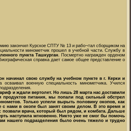
 армию закончил Курское СПТУ № 13 и рабо¬тал сборщиком на
ециальности минометчик прошел в учебной части. Службу в
еленного пункта Ташкурган
. Посмертно награжден орденом
я биографическая справка дает самое общее представление о
он начинал свою службу на учебном пункте в г. Керки и
а осваивал военную специальность минометчика. Учился
 подразделения.
ариф и ждали вертолет. Но лишь 28 марта нас доставили
и продуктов питания, мы попали под сильный обстрел
минометов. Только успели вырыть половину окопов, как
 с нами в окопе был занят своим делом. В это время и
у: позвали врача, который был рядом, и комбата. Дальше
ерть наступила мгновенно. Никто уже не смог бы помочь
ирам нашего подразделения было очень тяжело и трудно