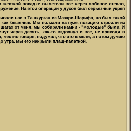
и жесткой посадке вылетели все через лобовое стекло,
оружение. На этой операции у духов был серьезный укреп
живали нас в Ташкурган из Мазари-Шарифа, но был такой
и как бешеные. Мы ползали на пузе, позицию строили из
х шагах от меня, мы собирали камни - "молодые" были. И
нут через десять, как-то вздохнул и все, не приходя в
, честно говоря, подумал, что это шмели, а потом думаю
 до утра, мы его накрыли плащ-палаткой
.