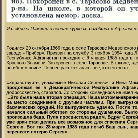
Из: «Книга Памяти о воинах-курянах, погибших в Афганист
Родился 29 октября 1966 года в селе Тарасове Медвенского
заводе «Прибор». Призван на службу 3 ноября 1984 года 
Республике Афганистан проходил с 9 января 1985 года в п
Красного Знамени. Захоронен в селе Тарасове. В школе, гд
погибшем воине. Полнее рассказывают все, кто его знал.
«Здравствуйте, уважаемые Николай Сергеевич и Нина Мак
продолжал ее в Демократической Республике Афган
добросовестно, старался. Со стороны командиров не имел н
...
Это была наша вторая операция. Наша мотоманевренная
на место соединения с другими частями. При выгруз
басмаческих орудий. Но выгрузились удачно. После то
начался сильный обстрел со стороны душманов. Было у
произошла беда. Пуля просвистела рядом. Вдруг Сергей 
уже врач стал делать все возможное для спасения Серг
Сергею. Вот так 28 марта 1985 года погиб Ваш сын, н
перенести потерю Сергея
».