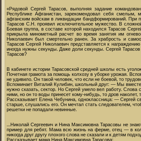
«Рядовой Сергей Тарасов, выполняя задание командован
Республике Афганистан, зарекомендовал себя смелым, 
афганским войскам в ликвидации бандформирований. При пр
Тарасов С.Н. проявил исключительное мужество. В сложной
Боевая группа, в составе которой находился Тарасов Серге
прикрыла минометный расчет во время занятия им огневой
Николаевич был смертельно ранен. За храбрость и самоо
Тарасов Сергей Николаевич представляется к награждению о
иногда нужны секунды. Даже доли секунды. Сергей Тарасов 
Тарасов?
В кабинете истории Тарасовской средней школы есть уголо
Почетная грамота за помощь колхозу в уборке урожая. Вспом
не удивило. Он такой человек, что если не боевой, то трудо
Вспоминает Виталий Кулибин, школьный друг: — Мы вместе 
нужно сказать, сектор. Но Сергей умело вел работу. Слова
ними, но он то воды принесет кому-нибудь, то дров наколет,
Рассказывает Елена Чебунина, одноклассница: — Сергей св
старше, слушались его. Он мечтал стать следователем, что
решетки не попадали невинные.
...Николай Сергеевич и Нина Максимовна Тарасовы не знаю
пример для ребят. Мама всю жизнь на ферме, отец — в кол
никогда друг другу плохого слова не сказали и к детям подхо
Рассказывает мама Нина Максимовна Тарасова: