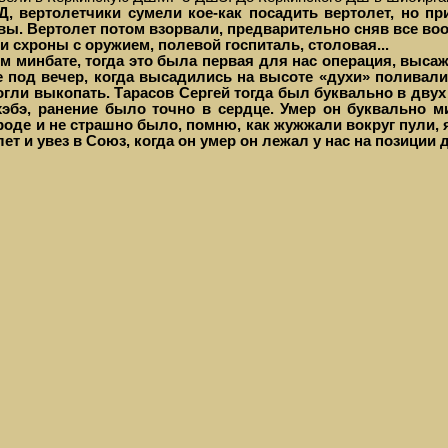
, вертолетчики сумели кое-как посадить вертолет, но пр
ивы. Вертолет потом взорвали, предварительно сняв все во
и схроны с оружием, полевой госпиталь, столовая...
 минбате, тогда это была первая для нас операция, выса
уже под вечер, когда высадились на высоте «духи» поливал
огли выкопать. Тарасов Сергей тогда был буквально в дву
хэбэ, ранение было точно в сердце. Умер он буквально ми
роде и не страшно было, помню, как жужжали вокруг пули, я
лет и увез в Союз, когда он умер он лежал у нас на позиции