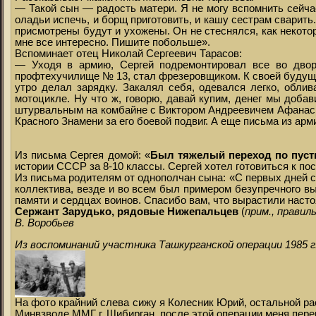
— Такой сын — радость матери. Я не могу вспомнить сейчас
оладьи испечь, и борщ приготовить, и кашу сестрам сварить
присмотрены будут и ухожены. Он не стеснялся, как некото
мне все интересно. Пишите побольше».
Вспоминает отец Николай Сергеевич Тарасов:
— Уходя в армию, Сергей подремонтировал все во двор
профтехучилище № 13, стал фрезеровщиком. К своей будущей
утро делал зарядку. Закалял себя, одевался легко, облив
мотоцикле. Ну что ж, говорю, давай купим, денег мы доба
штурвальным на комбайне с Виктором Андреевичем Афанасьев
Красного Знамени за его боевой подвиг. А еще письма из арм
Из письма Сергея домой: «
Был тяжелый переход по пуст
истории СССР за 8-10 классы. Сергей хотел готовиться к по
Из письма родителям от однополчан сына: «С первых дней 
коллектива, везде и во всем был примером безупречного вы
памяти и сердцах воинов. Спасибо вам, что вырастили нас
Сержант Зарудько, рядовые Нижепальцев
(
прим., правил
В. Воробьев
Из воспоминаний участника Ташкурганской операции 1985 г
На фото крайний слева сижу я Колесник Юрий, остальной ра
Минвзводе ММГ г. Шибирган, после этой операции меня пер