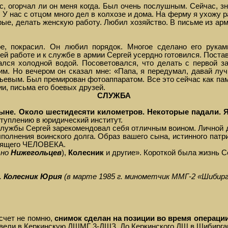
, огорчал ли он меня когда. Был очень послушным. Сейчас, зн
. У нас с отцом много дел в колхозе и дома. На ферму я ухожу
рые, делать женскую работу. Любил хозяйство. В письме из арм
е, покрасил. Он любил порядок. Многое сделано его рука
 работе и к службе в армии Сергей усердно готовился. Постави
ался холодной водой. Посоветовался, что делать с первой з
вим. Но вечером он сказал мне: «Папа, я передумал, давай лу
ым. Был премирован фотоаппаратом. Все это сейчас как памят
ии, письма его боевых друзей.
СЛУЖБА
ыне. Около шестидесяти километров. Некоторые падали. 
ступлению в юридический институт.
службы Сергей зарекомендовал себя отличным воином. Личной 
полнения воинского долга. Образ вашего сына, истинного патр
тоящего ЧЕЛОВЕКА.
ьно
Нижегольцев
),
Колесник
и другие». Короткой была жизнь С
.
Колесник Юрия
(в марте 1985 г. минометчик ММГ-2 «Шибирг
счет не помню,
снимок сделан на позиции во время операции
евели в Керкинскую ДШМГ 3-ДШЗ. До Керкинского ДШ в Шибирга