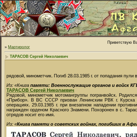
Приветствую Ва
»
Мартиролог
ТАРАСОВ Сергей Николаевич
рядовой, минометчик. Погиб 28.03.1985 г. от попадания пул
Из: «Книга
памяти: Военнослужащие органов и войск КГБ
ТАРАСОВ Сергей Николаевич
Рядовой, минометчик мотомангруппы погранвойск. Родился 
«Прибор». В ВС СССР призван Ленинским РВК г. Курска 0
операциях. 29.03.1985 г. при внезапном нападении против
награжден орденом Красного Знамени. Похоронен в с. Тарас
отрядов носит его имя.
Из: «
Книга памяти о советских войнах, погибших в Аф