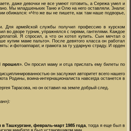
аете, даже девочки не все умеют готовить, а Сережа умел и
 рано. Мы младшеньких Таню и Олю на него оставляли. Знали:
ии обижался: «Что же вы не пишете, как там наше подворье,
ми. Для армейской службы получил профессию в курском
л во дворе турник, упражнялся с гирями, гантелями. Каждое
арплатой. Я спросил, а что он хотел купить. Сын мечтал о
чше купим маме пальто». После девятого класса он работал
ь: и фотоаппарат, и грамота за ту ударную страду. И орден
Я прошел
». Он просил маму и отца прислать ему билеты по
дисциплинированностью он заслужил авторитет всего нашего
иота Родины, воина-интернационалиста навсегда останется в
ергея Тарасова, но он оставил на земле добрый след.
ан»):
 в Ташкургане, февраль-март 1985 года
, тогда я еще был в
нском минбате я был установщиком мин.