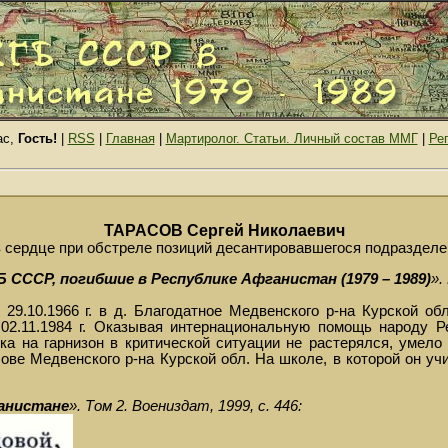
с,
Гость!
|
RSS
|
Главная
|
Мартиролог. Статьи. Личный состав ММГ
|
Ре
ТАРАСОВ Сергей Николаевич
и в сердце при обстреле позиций десантировавшегося подраздел
 СССР, погибшие в Республике Афганистан (1979 – 1989)
».
29.10.1966 г. в д. Благодатное Медвенского р-на Курской об
2.11.1984 г. Оказывая интернациональную помощь народу Р
ника на гарнизон в критической ситуации не растерялся, умел
ове Медвенского р-на Курской обл. На школе, в которой он у
ганистане
». Том 2. Воениздат, 1999, с. 446: