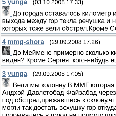
5
yunga
(03.10.2008 17:33)
До города оставалось километр 
выхода между гор текла речушка и 
которых тоже вели обстрел.Кроме С
4
mmg-shora
(29.09.2008 17:26)
До Меймене примерно сколько ки
виден? Кроме Сергея, кого-нибудь 
3
yunga
(29.09.2008 17:05)
Вели мы колонну В ММГ которая
Андхой-Давлетобад-Файзабад через
под обстрел,прижавшись к склону,ч
могли так достать вехушку гор отку
прорывались в город,на подмогу п