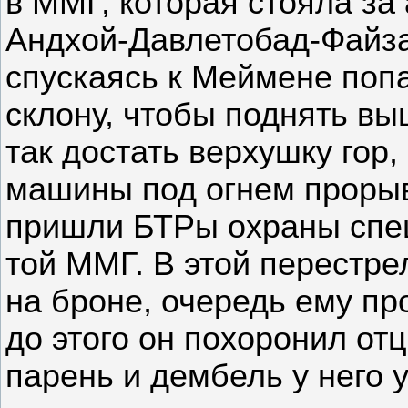
в ММГ, которая стояла з
Андхой-Давлетобад-Файза
спускаясь к Меймене попа
склону, чтобы поднять вы
так достать верхушку гор,
машины под огнем прорыв
пришли БТРы охраны спе
той ММГ. В этой перестре
на броне, очередь ему пр
до этого он похоронил от
парень и дембель у него 