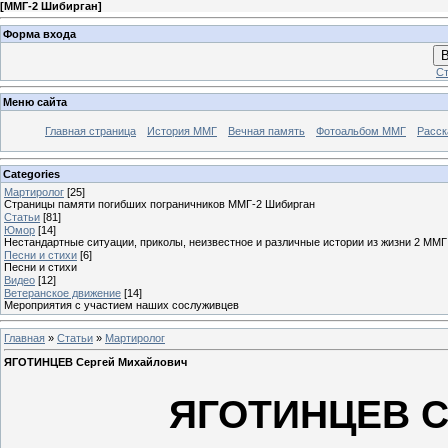
[
ММГ-2 Шибирган
]
Форма входа
В
Ст
Меню сайта
Главная страница
История ММГ
Вечная память
Фотоальбом ММГ
Расск
Categories
Мартиролог
[25]
Страницы памяти погибших пограничников ММГ-2 Шибирган
Статьи
[81]
Юмор
[14]
Нестандартные ситуации, приколы, неизвестное и различные истории из жизни 2 ММГ
Песни и стихи
[6]
Песни и стихи
Видео
[12]
Ветеранское движение
[14]
Мероприятия с участием наших сослуживцев
Главная
»
Статьи
»
Мартиролог
ЯГОТИНЦЕВ Сергей Михайлович
ЯГОТИНЦЕВ С