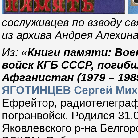
сослуживцев по взводу с
из архива Андрея Алехин
Из: «
Книги памяти: Вое
войск КГБ СССР, погибш
Афганистан (1979 – 198
ЯГОТИНЦЕВ Сергей Мих
Ефрейтор, радиотелегра
погранвойск. Родился 31.0
Яковлевского р-на Белгоро