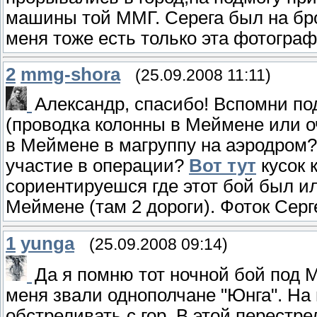
машины той ММГ. Серега был на бро
меня тоже есть только эта фотограф
2
mmg-shora
(25.09.2008 11:11)
Александр, спасибо! Вспомни по
(проводка колонны в Меймене или оч
в Меймене в магруппу на аэродром
участие в операции?
Вот тут
кусок 
сориентируешся где этот бой был ил
Меймене (там 2 дороги). Фоток Серг
1
yunga
(25.09.2008 09:14)
Да я помню тот ночной бой под 
меня звали однополчане "Юнга". На 
обстреливать с гор. В этой перестрел