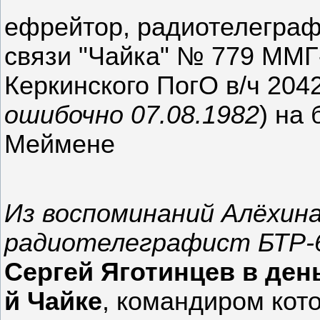
ефрейтор, радиотелеграф
связи "Чайка" № 779 ММГ
Керкинского ПогО в/ч 204
ошибочно 07.08.1982
) на
Меймене
Из воспоминаний Алёхина 
радиотелеграфист БТР-6
Сергей Яготинцев в день
й Чайке
, командиром кот